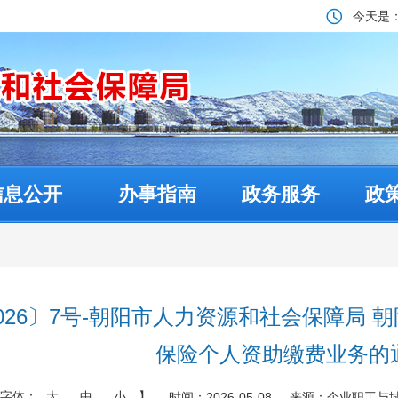
今天是
信息公开
办事指南
政务服务
政
026〕7号-朝阳市人力资源和社会保障局
保险个人资助缴费业务的
【字体：
大
中
小
】
时间：2026-05-08
来源：企业职工与